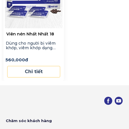
Viên nén Nhất Nhất 18
Dùng cho người bị viêm
khớp, viêm khớp dạng
thấp, thoái hóa khớp,
thoái hóa cột sống, tê bại
560,000
đ
chân tay.
Chi tiết
Chăm sóc khách hàng