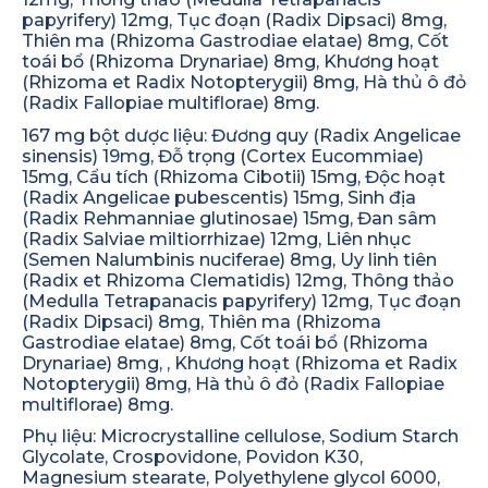
papyrifery) 12mg, Tục đoạn (Radix Dipsaci) 8mg,
Thiên ma (Rhizoma Gastrodiae elatae) 8mg, Cốt
toái bổ (Rhizoma Drynariae) 8mg, Khương hoạt
(Rhizoma et Radix Notopterygii) 8mg, Hà thủ ô đỏ
(Radix Fallopiae multiflorae) 8mg.
167 mg bột dược liệu: Đương quy (Radix Angelicae
sinensis) 19mg, Đỗ trọng (Cortex Eucommiae)
15mg, Cẩu tích (Rhizoma Cibotii) 15mg, Độc hoạt
(Radix Angelicae pubescentis) 15mg, Sinh địa
(Radix Rehmanniae glutinosae) 15mg, Đan sâm
(Radix Salviae miltiorrhizae) 12mg, Liên nhục
(Semen Nalumbinis nuciferae) 8mg, Uy linh tiên
(Radix et Rhizoma Clematidis) 12mg, Thông thảo
(Medulla Tetrapanacis papyrifery) 12mg, Tục đoạn
(Radix Dipsaci) 8mg, Thiên ma (Rhizoma
Gastrodiae elatae) 8mg, Cốt toái bổ (Rhizoma
Drynariae) 8mg, , Khương hoạt (Rhizoma et Radix
Notopterygii) 8mg, Hà thủ ô đỏ (Radix Fallopiae
multiflorae) 8mg.
Phụ liệu: Microcrystalline cellulose, Sodium Starch
Glycolate, Crospovidone, Povidon K30,
Magnesium stearate, Polyethylene glycol 6000,