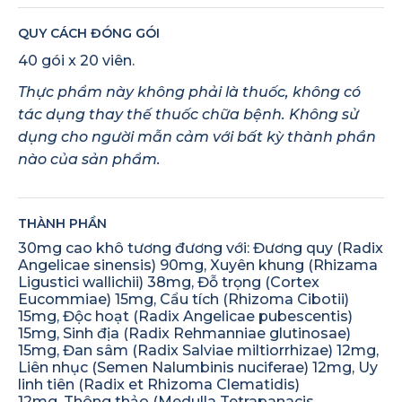
QUY CÁCH ĐÓNG GÓI
40 gói x 20 viên.
Thực phẩm này không phải là thuốc, không có
tác dụng thay thế thuốc chữa bệnh. Không sử
dụng cho người mẫn cảm với bất kỳ thành phần
nào của sản phẩm.
THÀNH PHẦN
30mg cao khô tương đương với: Đương quy (Radix
Angelicae sinensis) 90mg, Xuyên khung (Rhizama
Ligustici wallichii) 38mg, Đỗ trọng (Cortex
Eucommiae) 15mg, Cẩu tích (Rhizoma Cibotii)
15mg, Độc hoạt (Radix Angelicae pubescentis)
15mg, Sinh địa (Radix Rehmanniae glutinosae)
15mg, Đan sâm (Radix Salviae miltiorrhizae) 12mg,
Liên nhục (Semen Nalumbinis nuciferae) 12mg, Uy
linh tiên (Radix et Rhizoma Clematidis)
12mg, Thông thảo (Medulla Tetrapanacis