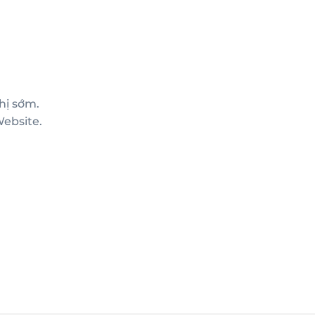
hị sớm.
ebsite.