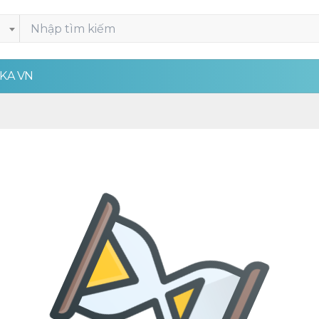
KA VN