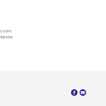
hị sớm.
ebsite.