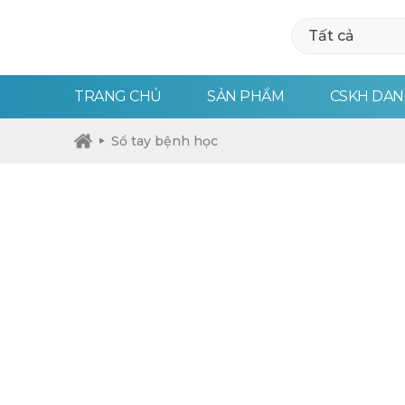
Tất cả
TRANG CHỦ
SẢN PHẨM
CSKH DAN
Sổ tay bệnh học