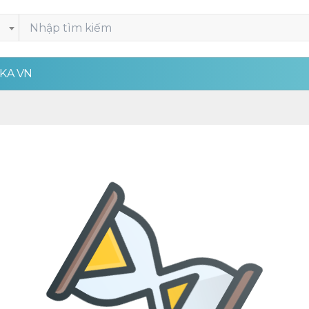
KA VN